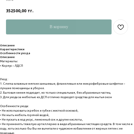
352500,00
тг.
В корзину
Описание
Характеристики
Особенности ухода
Описание
Материалы:
• Корпус – ЛДСП
Уход :
1. Слегка влажные мягкие замшевые, фланелевые или микрофибровые салфетки –
лучшие помощницы в уборке.
2. Бытовая химия подходит, но только специальная, без абразивных частиц.
3. Для ухода за мебелью из ДСП отлично подходят средства для мытья окон
Особенности ухода:
• Не использовать скребок и губки с жесткой основой,
• Не мыть мебель горячей водой,
• Не пускать в ход уксус, лимонный сок и другие кислоты,
• Не применять тяжелую артиллерию в виде абразивных чистящих средств. В том числе и
соду, хоть сколько бы Вы ни вычитали о чудесном избавлении от жирных пятен с ее
помощью